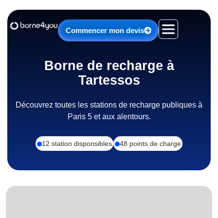
Aller
au
contenu
Commencer mon devis
Borne de recharge à
Tartessos
Découvrez toutes les stations de recharge publiques à
Paris 5 et aux alentours.
12 station disponsibles
48 points de charge