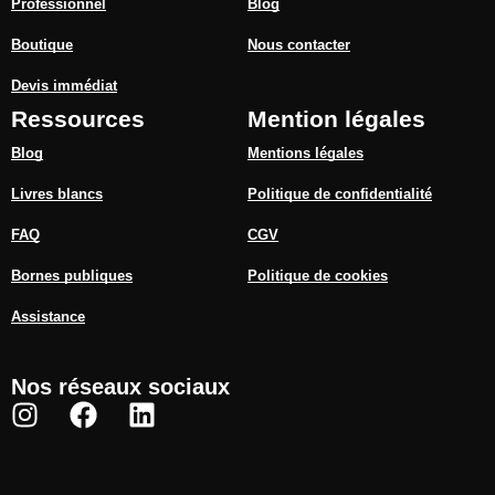
Professionnel
Blog
Boutique
Nous contacter
Devis immédiat
Ressources
Mention légales
Blog
Mentions légales
Livres blancs
Politique de confidentialité
FAQ
CGV
Bornes publiques
Politique de cookies
Assistance
Nos réseaux sociaux
I
F
L
n
a
i
s
c
n